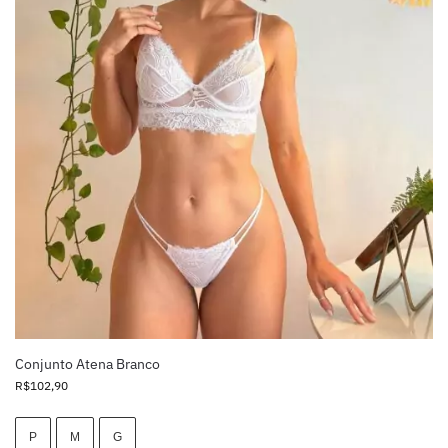
Conjunto Atena Branco
R$
102,90
P
M
G