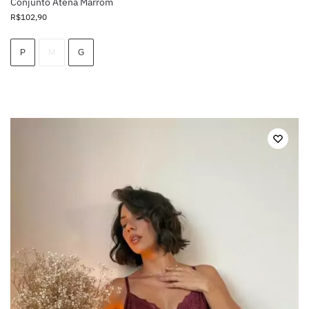
Conjunto Atena Marrom
R$
102,90
P
M
G