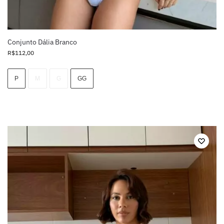
Conjunto Dália Branco
R$
112,00
P
M
G
GG