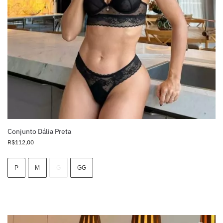
Conjunto Dália Preta
R$
112,00
P
M
G
GG