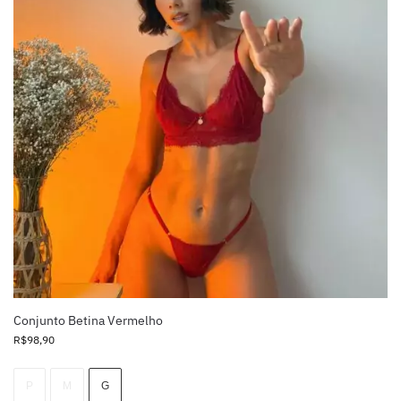
Conjunto Betina Vermelho
R$
98,90
P
M
G