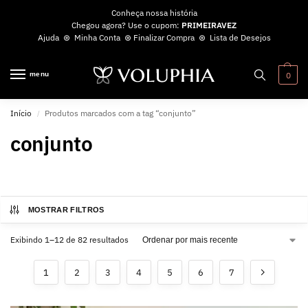
Conheça nossa história
Chegou agora? Use o cupom:
PRIMEIRAVEZ
Ajuda
⊛
Minha Conta
⊛
Finalizar Compra
⊛
Lista de Desejos
menu
0
Início
Produtos marcados com a tag “conjunto”
/
conjunto
MOSTRAR FILTROS
Exibindo 1–12 de 82 resultados
1
2
3
4
5
6
7