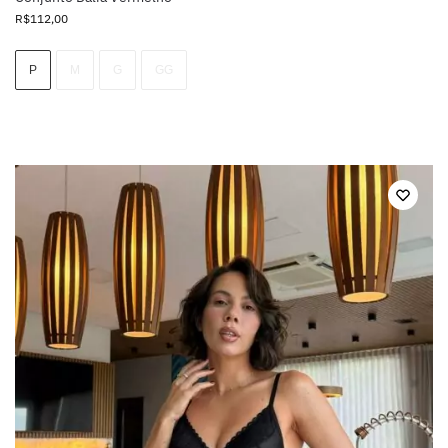
R$
112,00
P
M
G
GG