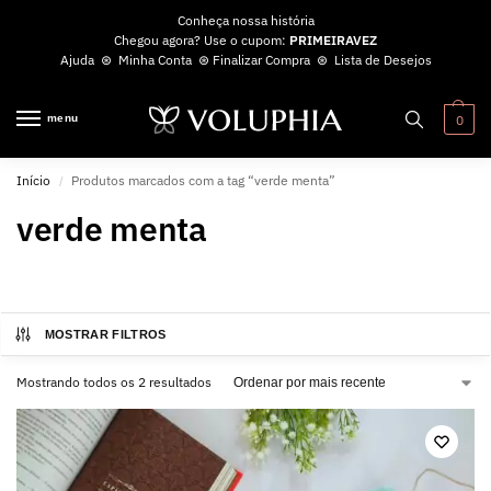
Conheça nossa história
Chegou agora? Use o cupom:
PRIMEIRAVEZ
Ajuda
⊛
Minha Conta
⊛
Finalizar Compra
⊛
Lista de Desejos
menu
0
Início
Produtos marcados com a tag “verde menta”
/
verde menta
MOSTRAR FILTROS
Mostrando todos os 2 resultados