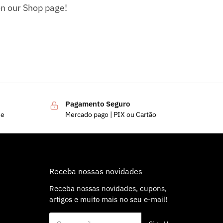
 on our Shop page!
Pagamento Seguro
de
Mercado pago | PIX ou Cartão
Receba nossas novidades
Receba nossas novidades, cupons,
artigos e muito mais no seu e-mail!