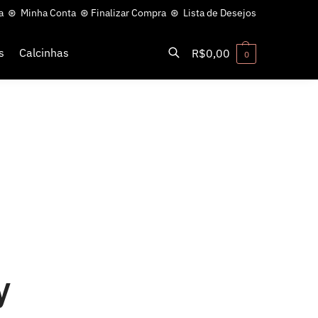
a
⊛
Minha Conta
⊛
Finalizar Compra
⊛
Lista de Desejos
s
Calcinhas
R$
0,00
0
Pesquisar
y