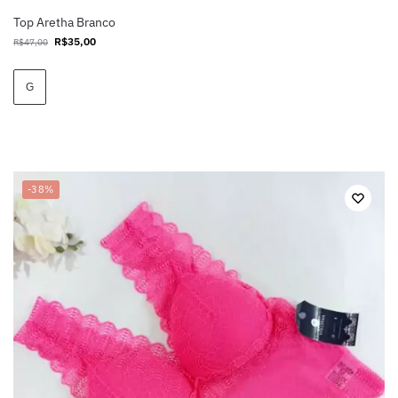
Top Aretha Branco
R$
35,00
R$
47,00
G
-38%