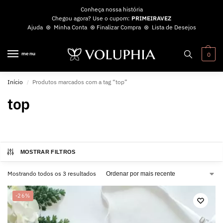
Conheça nossa história
Chegou agora? Use o cupom:
PRIMEIRAVEZ
Ajuda
⊛
Minha Conta
⊛
Finalizar Compra
⊛
Lista de Desejos
menu
0
Início
Produtos marcados com a tag “top”
/
top
MOSTRAR FILTROS
Mostrando todos os 3 resultados
-26%