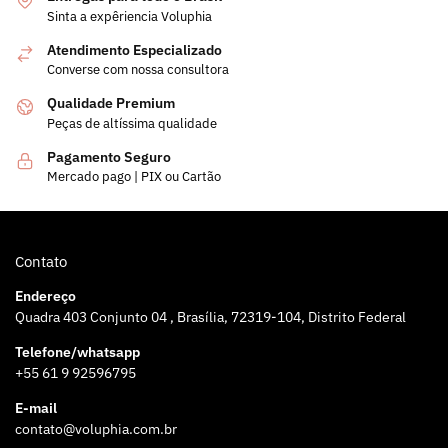
Sinta a expêriencia Voluphia
Atendimento Especializado
Converse com nossa consultora
Qualidade Premium
Peças de altíssima qualidade
Pagamento Seguro
Mercado pago | PIX ou Cartão
Contato
Endereço
Quadra 403 Conjunto 04 , Brasília, 72319-104, Distrito Federal
Telefone/whatsapp
+55 61 9 92596795
E-mail
contato@voluphia.com.br