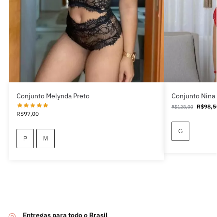
Conjunto Melynda Preto
Conjunto Nina
R$
98,5
R$
128,00
R$
97,00
G
P
M
Entregas para todo o Brasil