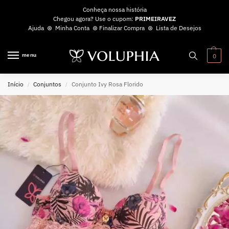
Conheça nossa história
Chegou agora? Use o cupom:
PRIMEIRAVEZ
Ajuda
⊛
Minha Conta
⊛
Finalizar Compra
⊛
Lista de Desejos
menu
0
Início
Conjuntos
Conjunto Ivy Rosa Florido
/
/