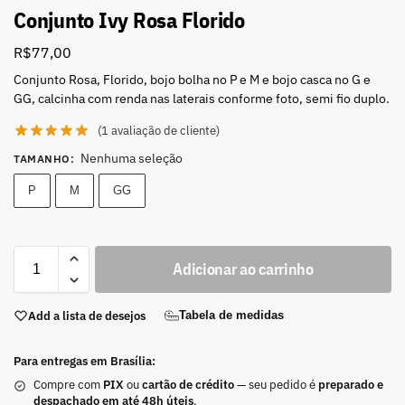
Conjunto Ivy Rosa Florido
R$
77,00
Conjunto Rosa, Florido, bojo bolha no P e M e bojo casca no G e
GG, calcinha com renda nas laterais conforme foto, semi fio duplo.
(
1
avaliação de cliente)
Nenhuma seleção
TAMANHO
:
P
M
GG
Adicionar ao carrinho
Add a lista de desejos
Tabela de medidas
Para entregas em Brasília:
Compre com
PIX
ou
cartão de crédito
— seu pedido é
preparado e
despachado em até 48h úteis
.