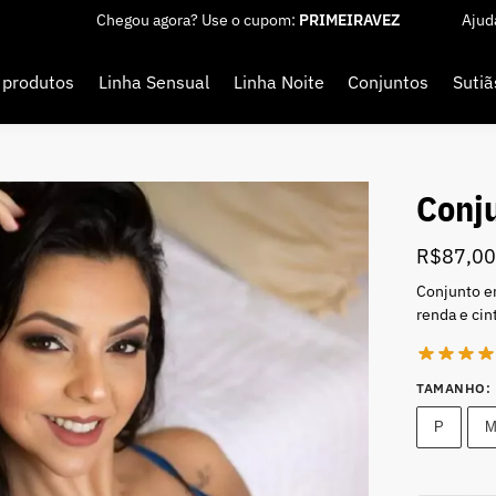
Chegou agora? Use o cupom:
PRIMEIRAVEZ
Ajud
 produtos
Linha Sensual
Linha Noite
Conjuntos
Sutiã
Conj
R$
87,0
Conjunto e
renda e cin
TAMANHO
:
P