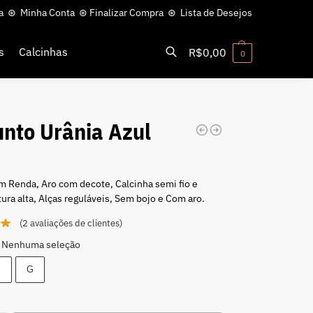
a
⊛
Minha Conta
⊛
Finalizar Compra
⊛
Lista de Desejos
s
Calcinhas
R$
0,00
0
Pesquisar
unto Urânia Azul
0
m Renda, Aro com decote, Calcinha semi fio e
tura alta, Alças reguláveis, Sem bojo e Com aro.
(
2
avaliações de clientes)
Nenhuma seleção
M
G