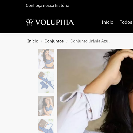
Conheça nossa história
Adicionados Recentemente
Início
Todos
Início
Conjuntos
Conjunto Urânia Azul
/
/