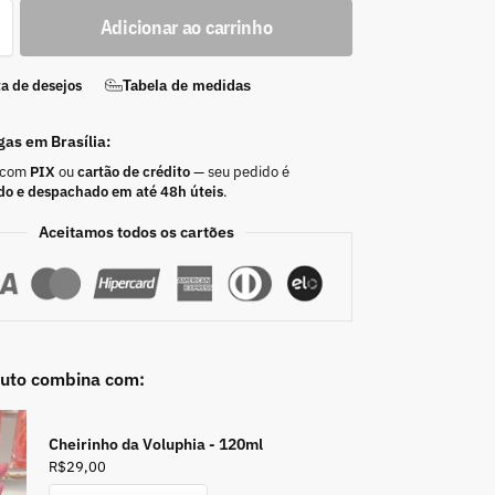
Adicionar ao carrinho
ta de desejos
Tabela de medidas
gas em Brasília:
 com
PIX
ou
cartão de crédito
— seu pedido é
do e despachado em até 48h úteis
.
Aceitamos todos os cartões
duto combina com:
Cheirinho da Voluphia - 120ml
R$
29,00