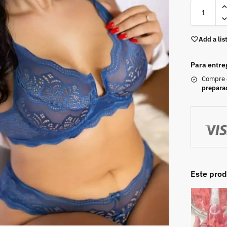
Add a lis
Para entre
Compre
prepara
Este pro