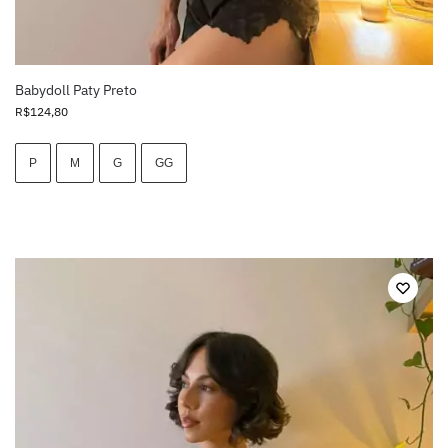
Babydoll Paty Preto
R$
124,80
P
M
G
GG