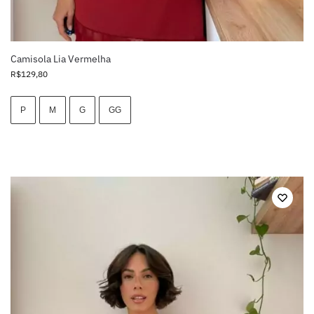
Camisola Lia Vermelha
R$
129,80
P
M
G
GG