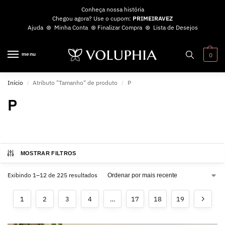
Conheça nossa história
Chegou agora? Use o cupom:
PRIMEIRAVEZ
Ajuda
⊛
Minha Conta
⊛
Finalizar Compra
⊛
Lista de Desejos
menu
0
Início
Atributo "Tamanho" de produto
P
/
/
P
MOSTRAR FILTROS
Exibindo 1–12 de 225 resultados
1
2
3
4
…
17
18
19