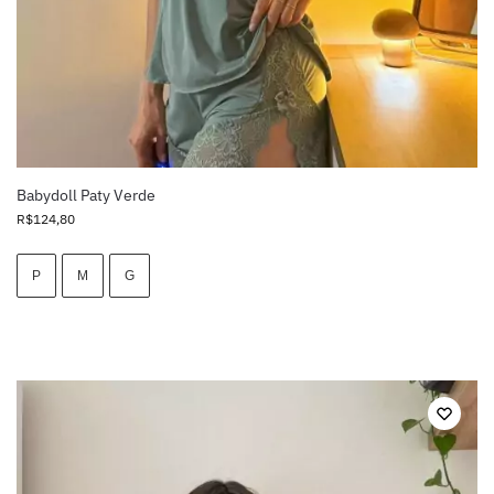
Babydoll Paty Verde
R$
124,80
P
M
G