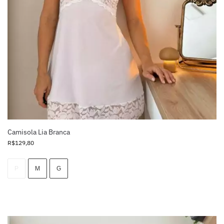
Camisola Lia Branca
R$
129,80
P
M
G