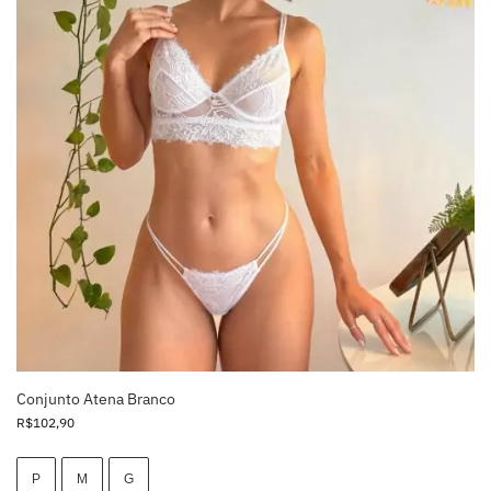
Conjunto Atena Branco
R$
102,90
P
M
G