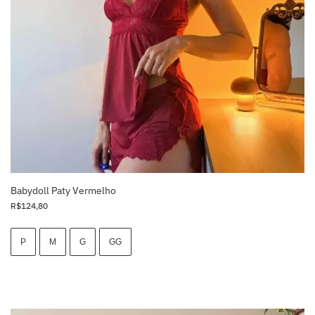
Babydoll Paty Vermelho
R$
124,80
P
M
G
GG