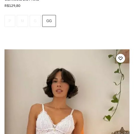
R$
129,80
P
M
G
GG