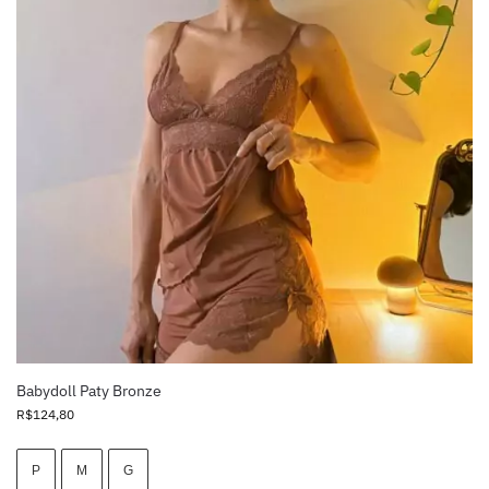
Babydoll Paty Bronze
R$
124,80
P
M
G