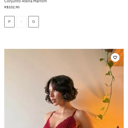
Conjunto Atena Marrom
R$
102,90
P
M
G