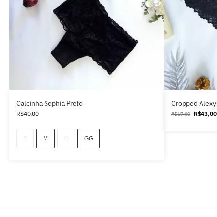
Calcinha Sophia Preto
Cropped Alexy
R$
40,00
R$
43,00
R$
67,00
P
M
G
GG