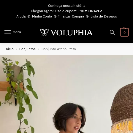
Conheça nossa história
Chegou agora? Use o cupom:
PRIMEIRAVEZ
Ajuda
⊛
Minha Conta
⊛
Finalizar Compra
⊛
Lista de Desejos
menu
0
Início
Conjuntos
Conjunto Atena Preto
/
/