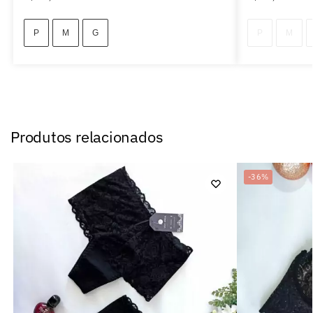
P
M
G
P
M
Produtos relacionados
-36%