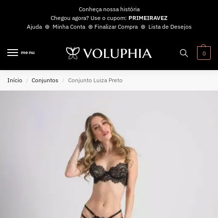
Conheça nossa história
Chegou agora? Use o cupom:
PRIMEIRAVEZ
Ajuda
⊛
Minha Conta
⊛
Finalizar Compra
⊛
Lista de Desejos
menu
0
Início
Conjuntos
Conjunto Luiza Preto
/
/