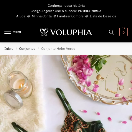
Conheça nossa história
Chegou agora? Use o cupom:
PRIMEIRAVEZ
Ajuda
⊛
Minha Conta
⊛
Finalizar Compra
⊛
Lista de Desejos
menu
0
Início
Conjuntos
Conjunto Hebe Verde
/
/