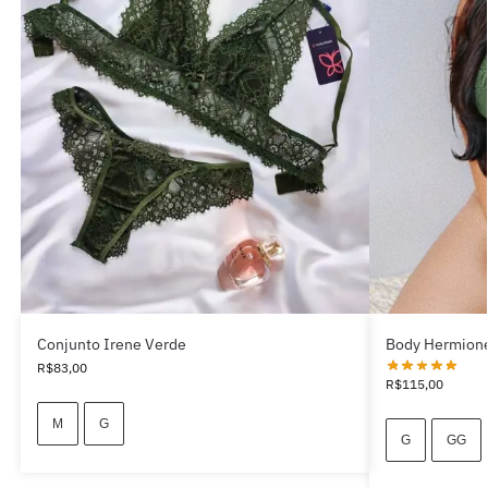
Conjunto Irene Verde
Body Hermion
R$
83,00
R$
115,00
M
G
G
GG