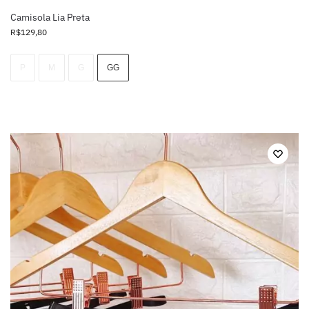
Camisola Lia Preta
R$
129,80
P
M
G
GG