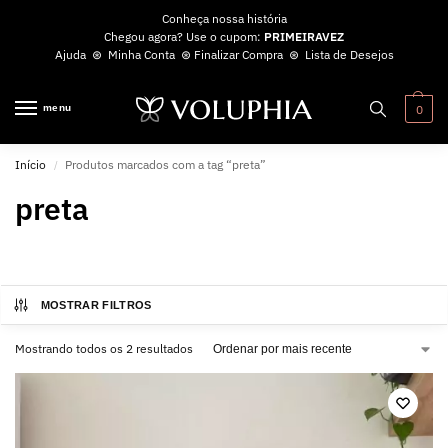
Conheça nossa história
Chegou agora? Use o cupom:
PRIMEIRAVEZ
Ajuda
⊛
Minha Conta
⊛
Finalizar Compra
⊛
Lista de Desejos
menu
0
Início
Produtos marcados com a tag “preta”
/
preta
MOSTRAR FILTROS
Mostrando todos os 2 resultados