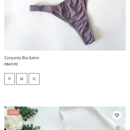
Conjunto Bia Satim
R$
69,90
P
M
G
-26%