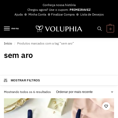
Conheça nossa história
Chegou agora? Use o cupom:
PRIMEIRAVEZ
Ajuda
⊛
Minha Conta
⊛
Finalizar Compra
⊛
Lista de Desejos
menu
0
Início
Produtos marcados com a tag “sem aro”
/
sem aro
MOSTRAR FILTROS
Mostrando todos os 6 resultados