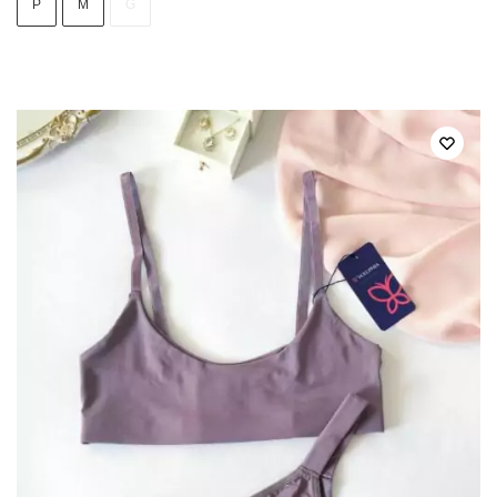
P
M
G