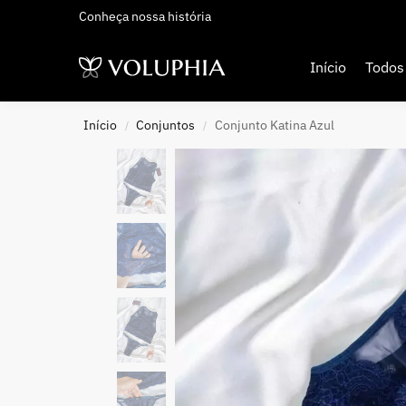
Conheça nossa história
Adicionados Recentemente
Início
Todos
Início
Conjuntos
Conjunto Katina Azul
/
/