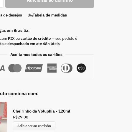
ta de desejos
Tabela de medidas
gas em Brasília:
 com
PIX
ou
cartão de crédito
— seu pedido é
do e despachado em até 48h úteis
.
Aceitamos todos os cartões
duto combina com:
Cheirinho da Voluphia - 120ml
R$
29,00
Adicionar ao carrinho