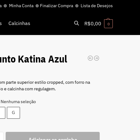
a
⊛
Minha Conta
⊛
Finalizar Compra
⊛
Lista de Desejos
s
Calcinhas
R$
0,00
0
Pesquisar
nto Katina Azul
0
m parte superior estilo cropped, com forro na
io e calcinha com regulagem.
Nenhuma seleção
M
G
Adicionar ao carrinho