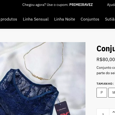
Chegou agora? Use o cupom:
PRIMEIRAVEZ
Ajud
 produtos
Linha Sensual
Linha Noite
Conjuntos
Sutiã
Conju
R$
80,0
Conjunto co
parte do se
TAMANHO
:
P