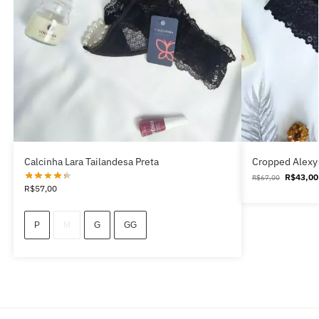
Calcinha Lara Tailandesa Preta
Cropped Alexy
R$
43,00
R$
67,00
R$
57,00
P
M
G
GG