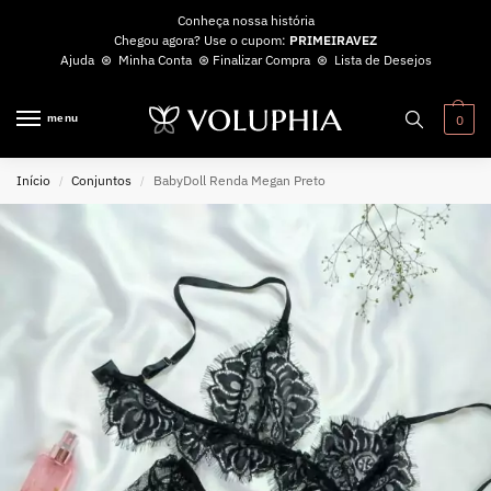
Conheça nossa história
Chegou agora? Use o cupom:
PRIMEIRAVEZ
Ajuda
⊛
Minha Conta
⊛
Finalizar Compra
⊛
Lista de Desejos
menu
0
Início
Conjuntos
BabyDoll Renda Megan Preto
/
/