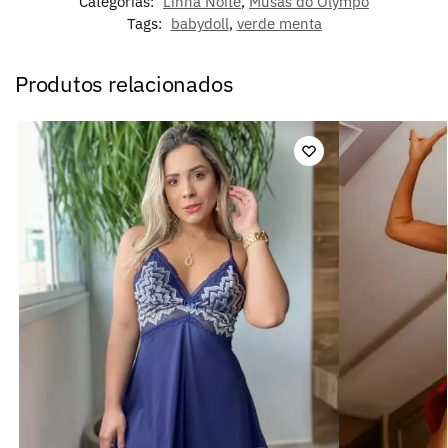
Categorias:
Linha Noite
,
Musas do Olympo
Tags:
babydoll
,
verde menta
Produtos relacionados