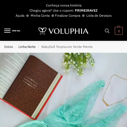
Conheça nossa história
Chegou agora? Use o cupom:
PRIMEIRAVEZ
Ajuda
⊛
Minha Conta
⊛
Finalizar Compra
⊛
Lista de Desejos
menu
0
Início
Linha Noite
BabyDoll Terpiscore Verde Menta
/
/