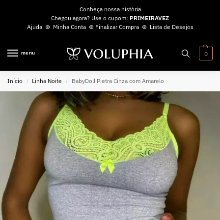
Conheça nossa história
Chegou agora? Use o cupom:
PRIMEIRAVEZ
Ajuda
⊛
Minha Conta
⊛
Finalizar Compra
⊛
Lista de Desejos
menu
0
Início
Linha Noite
BabyDoll Pietra Cinza com Amarelo
/
/