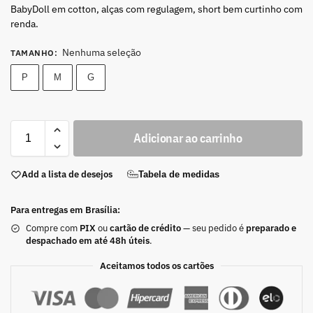
BabyDoll em cotton, alças com regulagem, short bem curtinho com
renda.
Nenhuma seleção
TAMANHO
:
P
M
G
Adicionar ao carrinho
Add a lista de desejos
Tabela de medidas
Para entregas em Brasília:
Compre com
PIX
ou
cartão de crédito
— seu pedido é
preparado e
despachado em até 48h úteis
.
Aceitamos todos os cartões