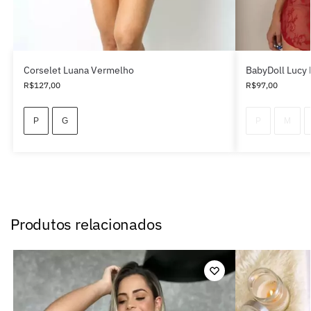
Corselet Luana Vermelho
BabyDoll Lucy
R$
127,00
R$
97,00
P
G
P
M
Produtos relacionados