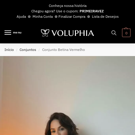
Conheça nossa história
Chegou agora? Use o cupom:
PRIMEIRAVEZ
Ajuda
⊛
Minha Conta
⊛
Finalizar Compra
⊛
Lista de Desejos
menu
0
Início
Conjuntos
Conjunto Betina Vermelho
/
/