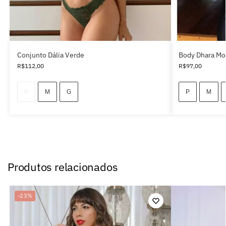
Conjunto Dália Verde
Body Dhara Mo
R$
112,00
R$
97,00
P
M
G
P
M
Produtos relacionados
-23%