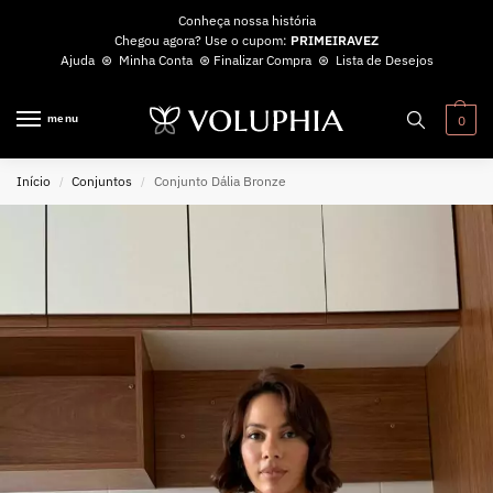
Conheça nossa história
Chegou agora? Use o cupom:
PRIMEIRAVEZ
Ajuda
⊛
Minha Conta
⊛
Finalizar Compra
⊛
Lista de Desejos
menu
0
Início
Conjuntos
Conjunto Dália Bronze
/
/