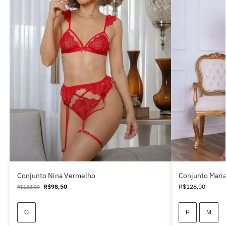
Conjunto Nina Vermelho
Conjunto Maria
R$
98,50
R$
128,00
R$
128,00
G
P
M