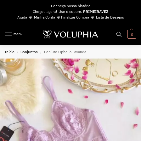
Conheça nossa história
Chegou agora? Use o cupom:
PRIMEIRAVEZ
Ajuda
⊛
Minha Conta
⊛
Finalizar Compra
⊛
Lista de Desejos
menu
0
Início
Conjuntos
Conjuto Ophelia Lavanda
/
/