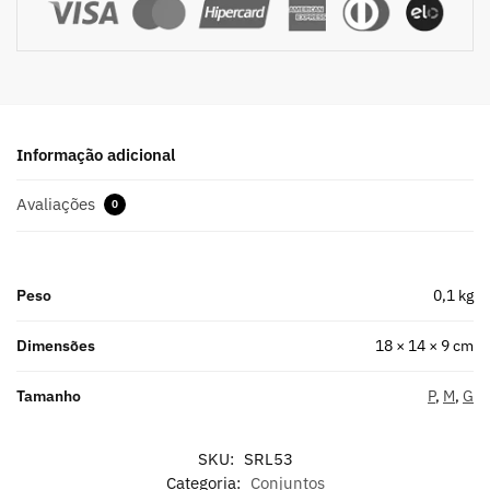
Informação adicional
Avaliações
0
Peso
0,1 kg
Dimensões
18 × 14 × 9 cm
Tamanho
P
,
M
,
G
SKU:
SRL53
Categoria:
Conjuntos