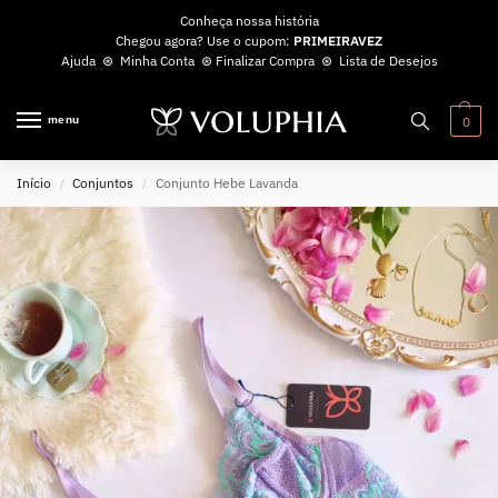
Conheça nossa história
Chegou agora? Use o cupom:
PRIMEIRAVEZ
Ajuda
⊛
Minha Conta
⊛
Finalizar Compra
⊛
Lista de Desejos
menu
0
Início
Conjuntos
Conjunto Hebe Lavanda
/
/