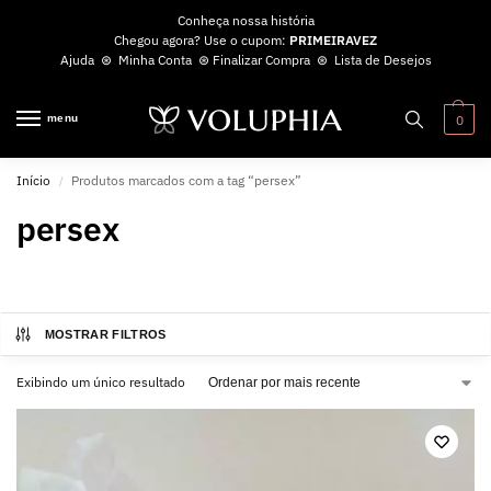
Conheça nossa história
Chegou agora? Use o cupom:
PRIMEIRAVEZ
Ajuda
⊛
Minha Conta
⊛
Finalizar Compra
⊛
Lista de Desejos
menu
0
Início
Produtos marcados com a tag “persex”
/
persex
MOSTRAR FILTROS
Exibindo um único resultado