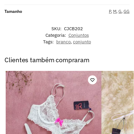
Tamanho
P
,
M
,
G
,
GG
SKU:
CJCB202
Categoria:
Conjuntos
Tags:
branco
,
conjunto
Clientes também compraram