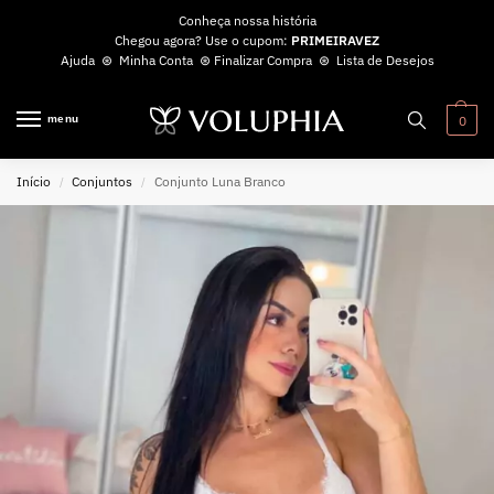
Conheça nossa história
Chegou agora? Use o cupom:
PRIMEIRAVEZ
Ajuda
⊛
Minha Conta
⊛
Finalizar Compra
⊛
Lista de Desejos
menu
0
Início
Conjuntos
Conjunto Luna Branco
/
/