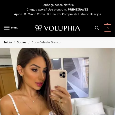
Conheça nossa história
Chegou agora? Use o cupom:
PRIMEIRAVEZ
Ajuda
⊛
Minha Conta
⊛
Finalizar Compra
⊛
Lista de Desejos
menu
0
Início
Bodies
Body Celeste Branco
/
/