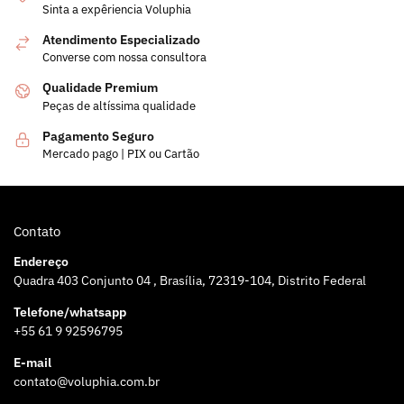
Sinta a expêriencia Voluphia
Atendimento Especializado
Converse com nossa consultora
Qualidade Premium
Peças de altíssima qualidade
Pagamento Seguro
Mercado pago | PIX ou Cartão
Contato
Endereço
Quadra 403 Conjunto 04 , Brasília, 72319-104, Distrito Federal
Telefone/whatsapp
+55 61 9 92596795
E-mail
contato@voluphia.com.br