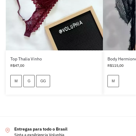
Top Thalia Vinho
Body Hermione
R$
47,00
R$
115,00
M
G
GG
M
Entregas para todo o Brasil
Sinta a expêriencia Voluphia