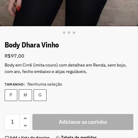
Body Dhara Vinho
R$
97,00
Body em Cirrê (imita couro) com detalhes em Renda, sem bojo,
com aro, fecho embaixo e alças reguláveis.
Nenhuma seleção
TAMANHO
:
P
M
G
Adicionar ao carrinho
Add a lista de desejos
Tabela de medidas