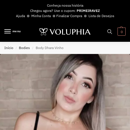
Conheça nossa história
Chegou agora? Use o cupom:
PRIMEIRAVEZ
Ajuda
⊛
Minha Conta
⊛
Finalizar Compra
⊛
Lista de Desejos
menu
0
Início
Bodies
Body Dhara Vinho
/
/