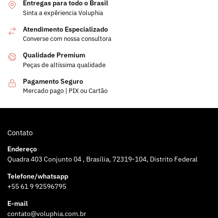
Entregas para todo o Brasil
Sinta a expêriencia Voluphia
Atendimento Especializado
Converse com nossa consultora
Qualidade Premium
Peças de altíssima qualidade
Pagamento Seguro
Mercado pago | PIX ou Cartão
Contato
Endereço
Quadra 403 Conjunto 04 , Brasília, 72319-104, Distrito Federal
Telefone/whatsapp
+55 61 9 92596795
E-mail
contato@voluphia.com.br