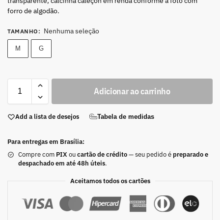
transparente, calcinha caleçon em renda conforme a foto com
forro de algodão.
Nenhuma seleção
TAMANHO
:
M
G
Adicionar ao carrinho
Add a lista de desejos
Tabela de medidas
Para entregas em Brasília:
Compre com
PIX
ou
cartão de crédito
— seu pedido é
preparado e
despachado em até 48h úteis
.
Aceitamos todos os cartões