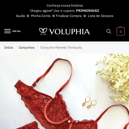
Conheça nossa história
Chegou agora? Use o cupom:
PRIMEIRAVEZ
Ajuda
⊛
Minha Conta
⊛
Finalizar Compra
⊛
Lista de Desejos
menu
0
Início
Conjuntos
Conjunto Pamela Terracota
/
/