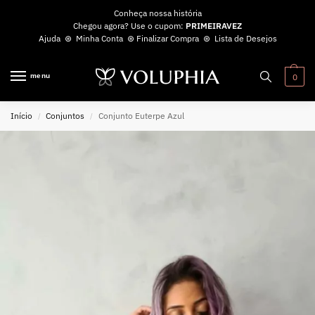
Conheça nossa história
Chegou agora? Use o cupom:
PRIMEIRAVEZ
Ajuda
⊛
Minha Conta
⊛
Finalizar Compra
⊛
Lista de Desejos
menu
0
Início
Conjuntos
Conjunto Euterpe Azul
/
/