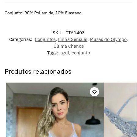
Conjunto: 90% Poliamida, 10% Elastano
SKU:
CTA1403
Categorias:
Conjuntos
,
Linha Sensual
,
Musas do Olympo
,
Última Chance
Tags:
azul
,
conjunto
Produtos relacionados