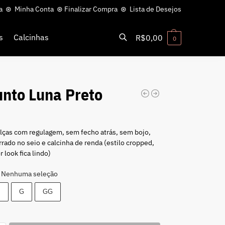
a
⊛
Minha Conta
⊛
Finalizar Compra
⊛
Lista de Desejos
s
Calcinhas
R$
0,00
0
Pesquisar
unto Luna Preto
0
lças com regulagem, sem fecho atrás, sem bojo,
rrado no seio e calcinha de renda (estilo cropped,
 look fica lindo)
Nenhuma seleção
M
G
GG