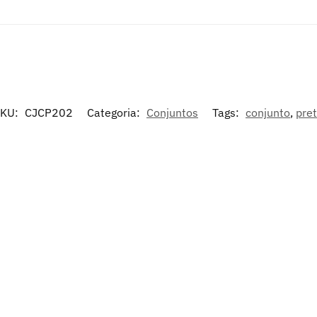
SKU:
CJCP202
Categoria:
Conjuntos
Tags:
conjunto
,
pre