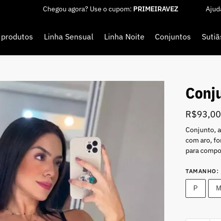
Chegou agora? Use o cupom:
PRIMEIRAVEZ
Ajud
 produtos
Linha Sensual
Linha Noite
Conjuntos
Sutiã
Conj
R$
93,0
Conjunto, a
com aro, fo
para compor
TAMANHO
:
P