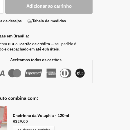
Adicionar ao carrinho
ta de desejos
Tabela de medidas
gas em Brasília:
 com
PIX
ou
cartão de crédito
— seu pedido é
do e despachado em até 48h úteis
.
Aceitamos todos os cartões
duto combina com:
Cheirinho da Voluphia - 120ml
R$
29,00
Adicionar ao carrinho