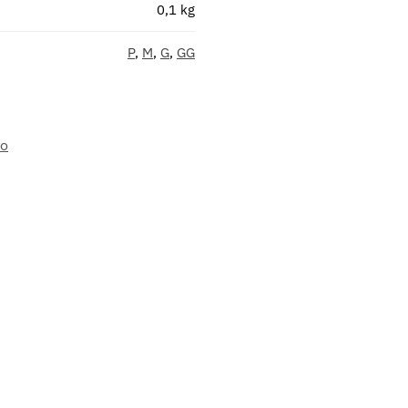
0,1 kg
P
,
M
,
G
,
GG
to