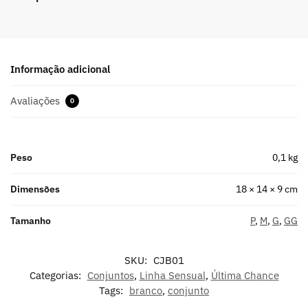
Informação adicional
Avaliações
0
Peso
0,1 kg
Dimensões
18 × 14 × 9 cm
Tamanho
P
,
M
,
G
,
GG
SKU:
CJB01
Categorias:
Conjuntos
,
Linha Sensual
,
Última Chance
Tags:
branco
,
conjunto