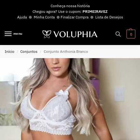
Conheça nossa história
Chegou agora? Use o cupom:
PRIMEIRAVEZ
Ajuda
⊛
Minha Conta
⊛
Finalizar Compra
⊛
Lista de Desejos
menu
0
Início
Conjuntos
Conjunto Anthonia Branco
/
/