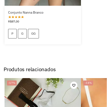
Conjunto Nanna Branco
R$
87,00
P
G
GG
Produtos relacionados
-17%
-34%