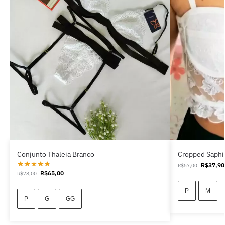
Conjunto Thaleia Branco
Cropped Saphi
R$
37,90
R$
57,00
R$
65,00
R$
78,00
P
M
P
G
GG