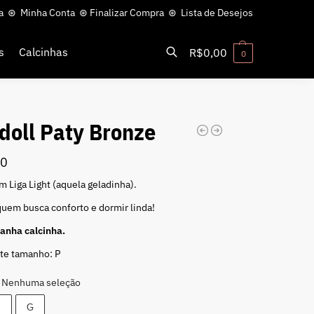
a
⊛
Minha Conta
⊛
Finalizar Compra
⊛
Lista de Desejos
s
Calcinhas
R$
0,00
0
Pesquisar
doll Paty Bronze
80
m Liga Light (aquela geladinha).
quem busca conforto e dormir linda!
nha calcinha.
te tamanho: P
Nenhuma seleção
M
G