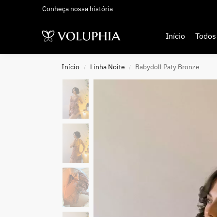
Conheça nossa história
Adicionados Recentemente
Início
Todos
Início
Linha Noite
Babydoll Paty Bronze
/
/