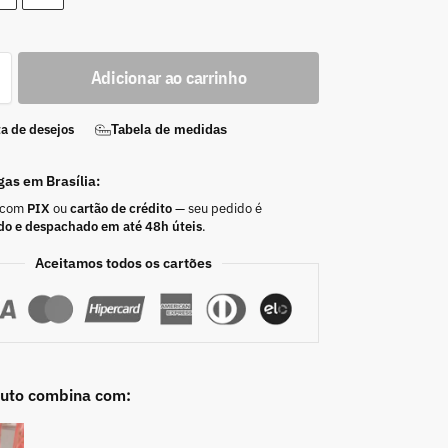
Adicionar ao carrinho
ta de desejos
Tabela de medidas
gas em Brasília:
 com
PIX
ou
cartão de crédito
— seu pedido é
do e despachado em até 48h úteis
.
Aceitamos todos os cartões
duto combina com: