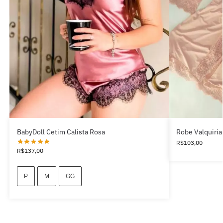
BabyDoll Cetim Calista Rosa
Robe Valquiria
R$
103,00
R$
137,00
P
M
GG