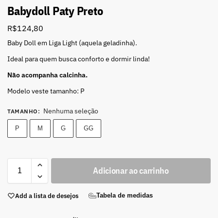
Babydoll Paty Preto
R$
124,80
Baby Doll em Liga Light (aquela geladinha).
Ideal para quem busca conforto e dormir linda!
Não acompanha calcinha.
Modelo veste tamanho: P
Nenhuma seleção
TAMANHO
:
P
M
G
GG
Adicionar ao carrinho
Add a lista de desejos
Tabela de medidas