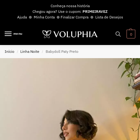
Conheça nossa história
Chegou agora? Use o cupom:
PRIMEIRAVEZ
Ajuda
⊛
Minha Conta
⊛
Finalizar Compra
⊛
Lista de Desejos
menu
0
Início
Linha Noite
Babydoll Paty Preto
/
/