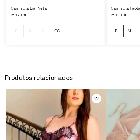
Camisola Lia Preta
Camisola Paola
R$
129,80
R$
139,00
P
M
G
GG
P
M
Produtos relacionados