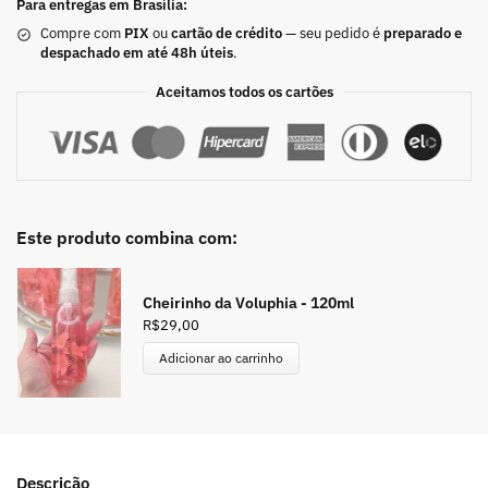
Para entregas em Brasília:
Compre com
PIX
ou
cartão de crédito
— seu pedido é
preparado e
despachado em até 48h úteis
.
Aceitamos todos os cartões
Este produto combina com:
Cheirinho da Voluphia - 120ml
R$
29,00
Adicionar ao carrinho
Descrição