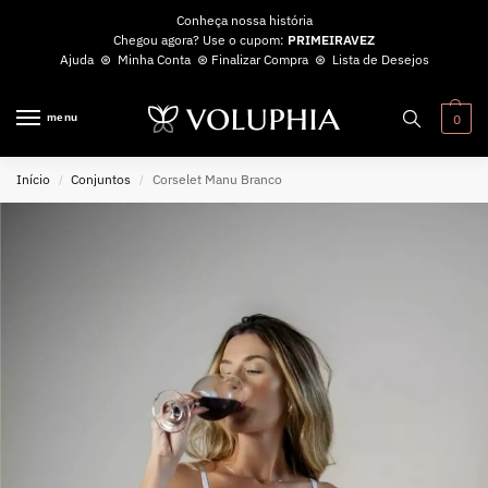
Conheça nossa história
Chegou agora? Use o cupom:
PRIMEIRAVEZ
Ajuda
⊛
Minha Conta
⊛
Finalizar Compra
⊛
Lista de Desejos
menu
0
Início
Conjuntos
Corselet Manu Branco
/
/