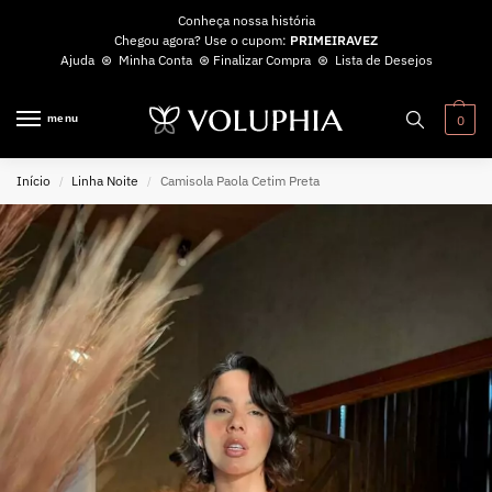
Conheça nossa história
Chegou agora? Use o cupom:
PRIMEIRAVEZ
Ajuda
⊛
Minha Conta
⊛
Finalizar Compra
⊛
Lista de Desejos
menu
0
Início
Linha Noite
Camisola Paola Cetim Preta
/
/