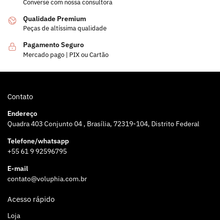
Converse com nossa consultora
Qualidade Premium
Peças de altíssima qualidade
Pagamento Seguro
Mercado pago | PIX ou Cartão
Contato
Endereço
Quadra 403 Conjunto 04 , Brasília, 72319-104, Distrito Federal
Telefone/whatsapp
+55 61 9 92596795
E-mail
contato@voluphia.com.br
Acesso rápido
Loja