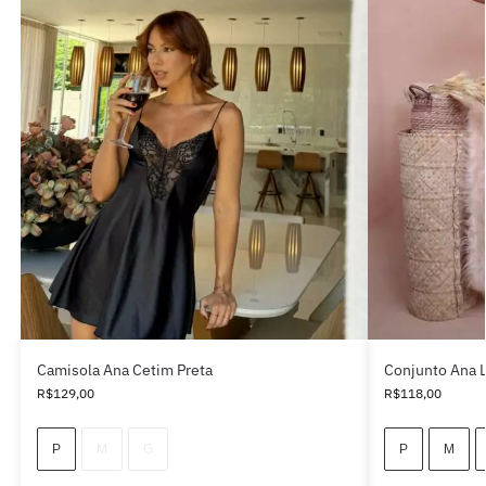
Camisola Ana Cetim Preta
Conjunto Ana L
R$
129,00
R$
118,00
P
M
G
P
M