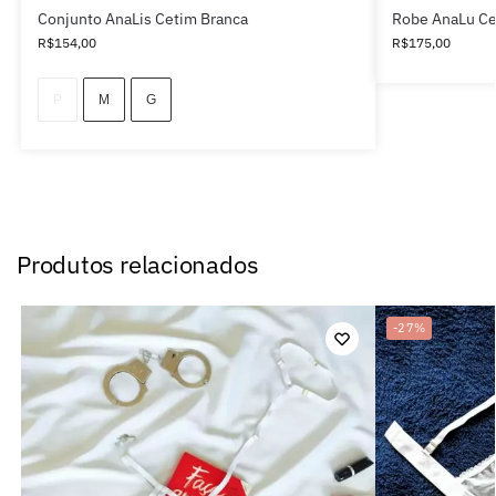
Conjunto AnaLis Cetim Branca
Robe AnaLu Ce
R$
154,00
R$
175,00
P
M
G
Produtos relacionados
-27%