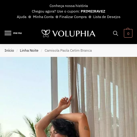
Conheça nossa história
Chegou agora? Use o cupom:
PRIMEIRAVEZ
Ajuda
⊛
Minha Conta
⊛
Finalizar Compra
⊛
Lista de Desejos
menu
0
Início
Linha Noite
Camisola Paola Cetim Branca
/
/