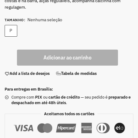
costas e na barra, alças reguláveis, acompanha calcinha com
regulagem.
Nenhuma seleção
TAMANHO
:
P
Adicionar ao carrinho
Add a lista de desejos
Tabela de medidas
Para entregas em Brasília:
Compre com
PIX
ou
cartão de crédito
— seu pedido é
preparado e
despachado em até 48h úteis
.
Aceitamos todos os cartões