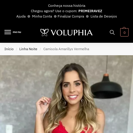
Conheça nossa história
Chegou agora? Use o cupom:
PRIMEIRAVEZ
Ajuda
⊛
Minha Conta
⊛
Finalizar Compra
⊛
Lista de Desejos
menu
0
Início
Linha Noite
Camisola Amarillys Vermelha
/
/