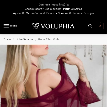
Conheça nossa história
Chegou agora? Use o cupom:
PRIMEIRAVEZ
Ajuda
⊛
Minha Conta
⊛
Finalizar Compra
⊛
Lista de Desejos
menu
0
Início
Linha Sensual
Robe Ellen Vinho
/
/