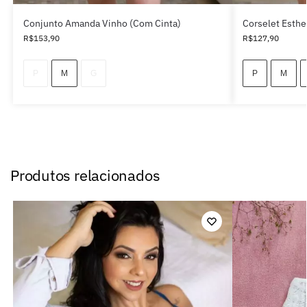
Conjunto Amanda Vinho (com Cinta)
Corselet Esthe
R$
153,90
R$
127,90
P
M
G
P
M
Produtos relacionados