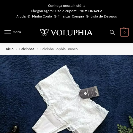
Conheça nossa história
Chegou agora? Use o cupom:
PRIMEIRAVEZ
Ajuda
⊛
Minha Conta
⊛
Finalizar Compra
⊛
Lista de Desejos
menu
0
Início
Calcinhas
Calcinha Sophia Branco
/
/