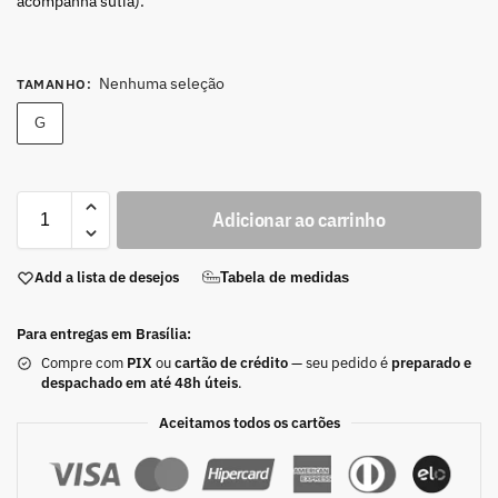
acompanha sutiã).
Nenhuma seleção
TAMANHO
:
G
Adicionar ao carrinho
Add a lista de desejos
Tabela de medidas
Para entregas em Brasília:
Compre com
PIX
ou
cartão de crédito
— seu pedido é
preparado e
despachado em até 48h úteis
.
Aceitamos todos os cartões