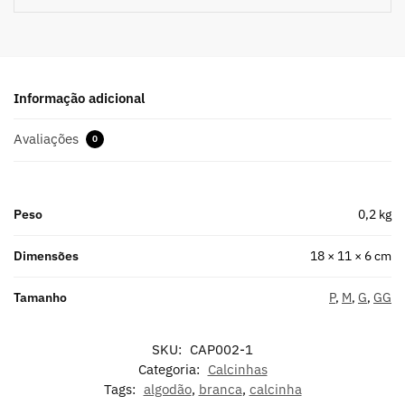
Informação adicional
Avaliações
0
Peso
0,2 kg
Dimensões
18 × 11 × 6 cm
Tamanho
P
,
M
,
G
,
GG
SKU:
CAP002-1
Categoria:
Calcinhas
Tags:
algodão
,
branca
,
calcinha