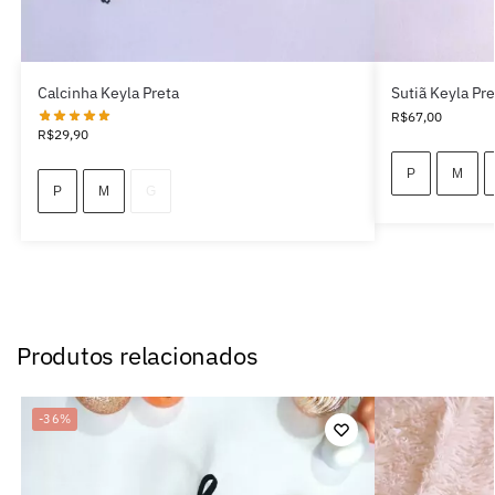
Calcinha Keyla Preta
Sutiã Keyla Pr
R$
67,00
R$
29,90
P
M
P
M
G
Produtos relacionados
-36%