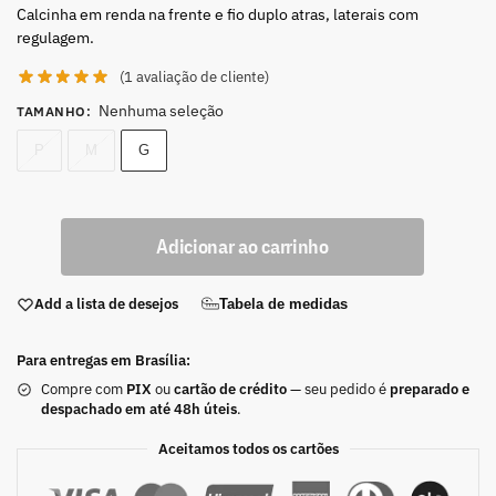
Calcinha em renda na frente e fio duplo atras, laterais com
regulagem.
(
1
avaliação de cliente)
Nenhuma seleção
TAMANHO
:
P
M
G
Adicionar ao carrinho
Add a lista de desejos
Tabela de medidas
Para entregas em Brasília:
Compre com
PIX
ou
cartão de crédito
— seu pedido é
preparado e
despachado em até 48h úteis
.
Aceitamos todos os cartões