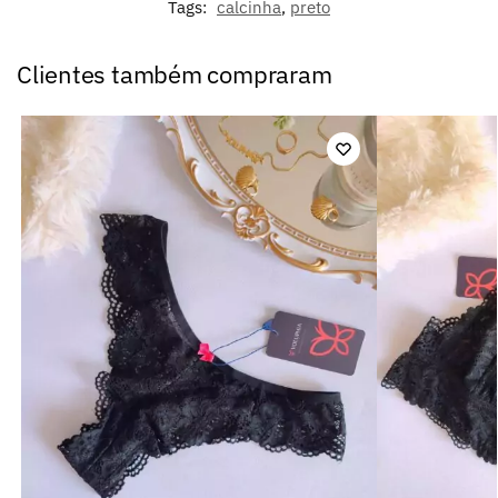
Tags:
calcinha
,
preto
Clientes também compraram