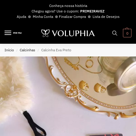
Conheça nossa história
Chegou agora? Use o cupom:
PRIMEIRAVEZ
Ajuda
⊛
Minha Conta
⊛
Finalizar Compra
⊛
Lista de Desejos
menu
0
Início
Calcinhas
Calcinha Eva Preto
/
/