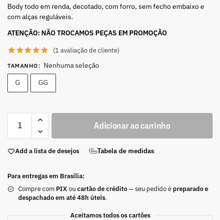
Body todo em renda, decotado, com forro, sem fecho embaixo e
com alças reguláveis.
ATENÇÃO: NÃO TROCAMOS PEÇAS EM PROMOÇÃO
(
1
avaliação de cliente)
Nenhuma seleção
TAMANHO
:
G
GG
Adicionar ao carrinho
Add a lista de desejos
Tabela de medidas
Para entregas em Brasília:
Compre com
PIX
ou
cartão de crédito
— seu pedido é
preparado e
despachado em até 48h úteis
.
Aceitamos todos os cartões