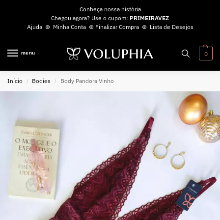
Conheça nossa história
Chegou agora? Use o cupom:
PRIMEIRAVEZ
Ajuda
⊛
Minha Conta
⊛
Finalizar Compra
⊛
Lista de Desejos
menu
0
Início
Bodies
Body Pandora Vinho
/
/