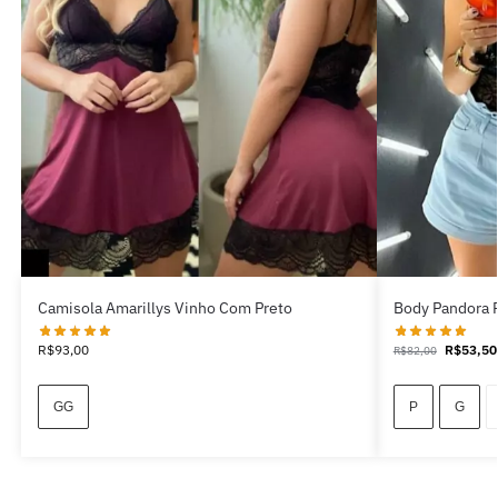
Camisola Amarillys Vinho Com Preto
Body Pandora 
R$
93,00
R$
53,50
R$
82,00
GG
P
G