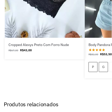
Cropped Alexys Preto Com Forro Nude
Body Pandora 
R$
43,00
R$
67,00
R$
53,50
R$
82,00
P
G
Produtos relacionados