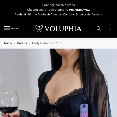
Conheça nossa história
Chegou agora? Use o cupom:
PRIMEIRAVEZ
Ajuda
⊛
Minha Conta
⊛
Finalizar Compra
⊛
Lista de Desejos
menu
0
Início
Bodies
Body Hermione Preto
/
/