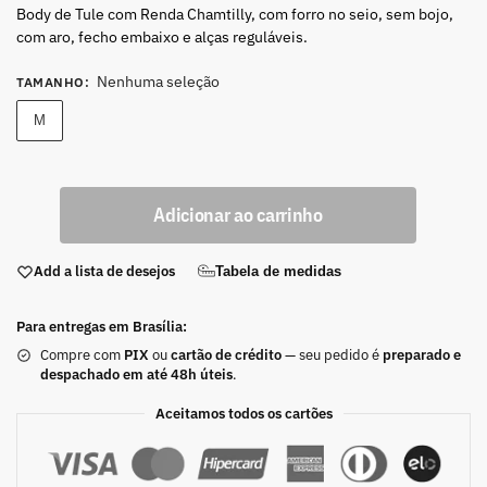
Body de Tule com Renda Chamtilly, com forro no seio, sem bojo,
com aro, fecho embaixo e alças reguláveis.
Nenhuma seleção
TAMANHO
:
M
Adicionar ao carrinho
Add a lista de desejos
Tabela de medidas
Para entregas em Brasília:
Compre com
PIX
ou
cartão de crédito
— seu pedido é
preparado e
despachado em até 48h úteis
.
Aceitamos todos os cartões