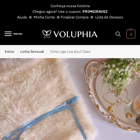
Conheça nossa história
Chegou agora? Use o cupom:
PRIMEIRAVEZ
Ajuda
⊛
Minha Conta
⊛
Finalizar Compra
⊛
Lista de Desejos
menu
0
Início
Linha Sensual
Cinta Liga Lira Azul Claro
/
/