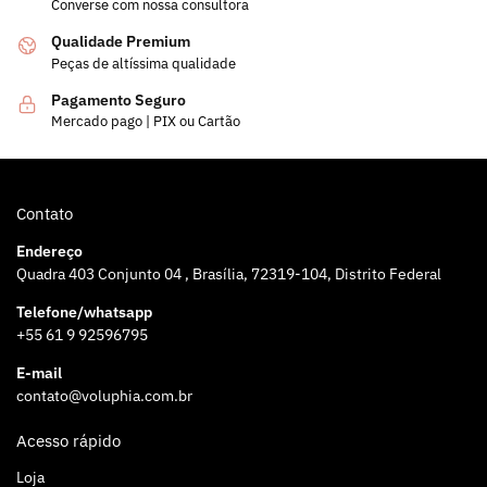
Converse com nossa consultora
Qualidade Premium
Peças de altíssima qualidade
Pagamento Seguro
Mercado pago | PIX ou Cartão
Contato
Endereço
Quadra 403 Conjunto 04 , Brasília, 72319-104, Distrito Federal
Telefone/whatsapp
+55 61 9 92596795
E-mail
contato@voluphia.com.br
Acesso rápido
Loja