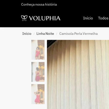
Conheça nossa história
Adicionados Recentemente
Início
Todos
Início
Linha Noite
Camisola Perla Vermelha
/
/