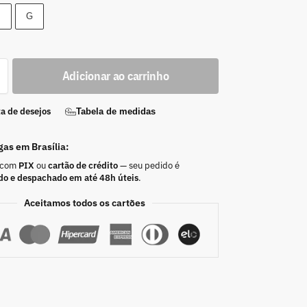
M
G
Adicionar ao carrinho
ta de desejos
Tabela de medidas
gas em Brasília:
 com
PIX
ou
cartão de crédito
— seu pedido é
do e despachado em até 48h úteis
.
Aceitamos todos os cartões