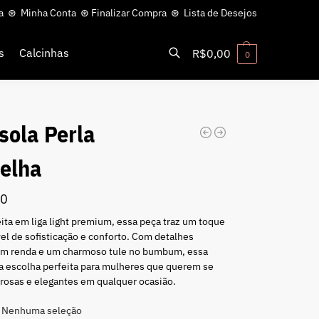
a
⊛
Minha Conta
⊛
Finalizar Compra
⊛
Lista de Desejos
s
Calcinhas
R$
0,00
0
Pesquisar
sola Perla
elha
00
ita em liga light premium, essa peça traz um toque
l de sofisticação e conforto. Com detalhes
em renda e um charmoso tule no bumbum, essa
a escolha perfeita para mulheres que querem se
rosas e elegantes em qualquer ocasião.
Nenhuma seleção