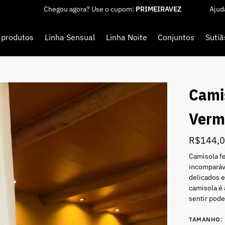
Chegou agora? Use o cupom:
PRIMEIRAVEZ
Ajud
 produtos
Linha Sensual
Linha Noite
Conjuntos
Sutiã
Cami
Verm
R$
144,
Camisola fe
incomparáve
delicados 
camisola é 
sentir pode
TAMANHO
: