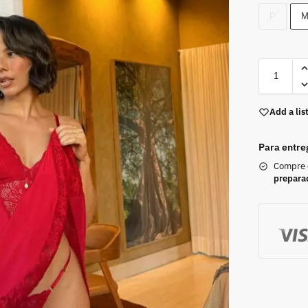
P
Add a lis
Para entre
Compre
prepara