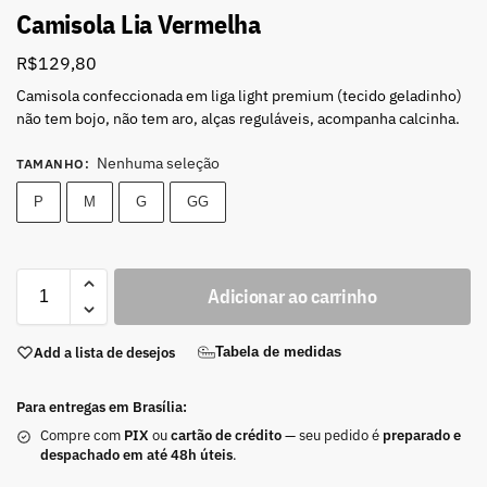
Camisola Lia Vermelha
R$
129,80
Camisola confeccionada em liga light premium (tecido geladinho)
não tem bojo, não tem aro, alças reguláveis, acompanha calcinha.
Nenhuma seleção
TAMANHO
:
P
M
G
GG
Adicionar ao carrinho
Add a lista de desejos
Tabela de medidas
Para entregas em Brasília:
Compre com
PIX
ou
cartão de crédito
— seu pedido é
preparado e
despachado em até 48h úteis
.