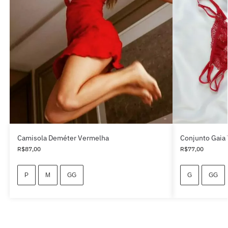
Camisola Deméter Vermelha
Conjunto Gaia
R$
87,00
R$
77,00
P
M
GG
G
GG