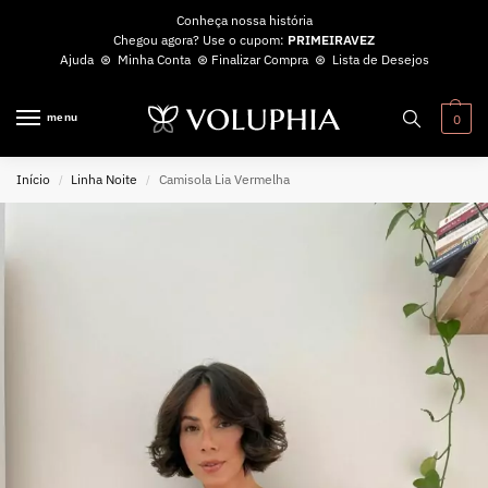
Conheça nossa história
Chegou agora? Use o cupom:
PRIMEIRAVEZ
Ajuda
⊛
Minha Conta
⊛
Finalizar Compra
⊛
Lista de Desejos
menu
0
Início
Linha Noite
Camisola Lia Vermelha
/
/