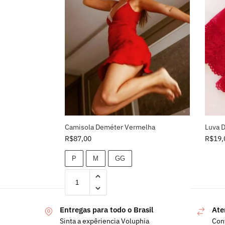
Camisola Deméter Vermelha
Luva 
R$
87,00
R$
19,
P
M
GG
Entregas para todo o Brasil
Ate
Sinta a expêriencia Voluphia
Con