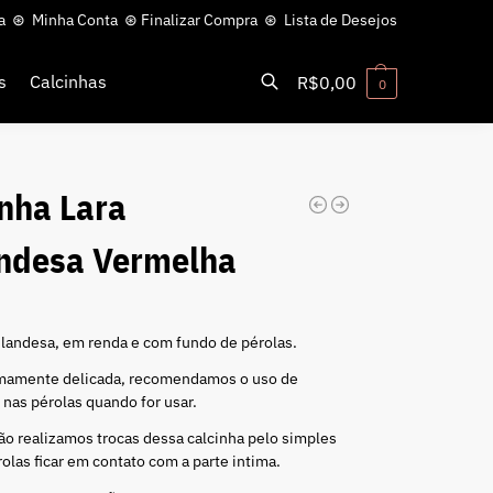
a
⊛
Minha Conta
⊛
Finalizar Compra
⊛
Lista de Desejos
s
Calcinhas
R$
0,00
0
Pesquisar
nha Lara
andesa Vermelha
0
ilandesa, em renda e com fundo de pérolas.
mamente delicada, recomendamos o uso de
e nas pérolas quando for usar.
o realizamos trocas dessa calcinha pelo simples
rolas ficar em contato com a parte intima.