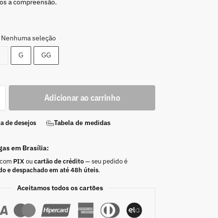
os a compreensão.
Nenhuma seleção
M
G
GG
Adicionar ao carrinho
ta de desejos
Tabela de medidas
gas em Brasília:
 com
PIX
ou
cartão de crédito
— seu pedido é
do e despachado em até 48h úteis
.
Aceitamos todos os cartões