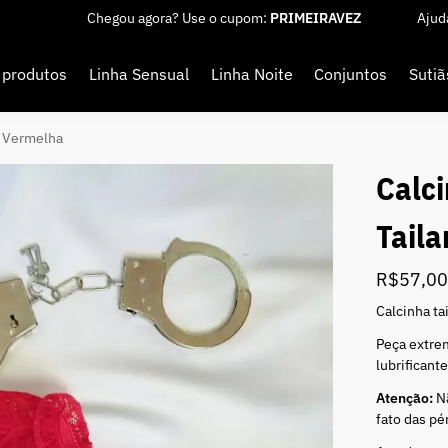
Chegou agora? Use o cupom:
PRIMEIRAVEZ
Ajud
 produtos
Linha Sensual
Linha Noite
Conjuntos
Sutiã
a Vermelha
Calci
Tail
R$
57,0
Calcinha ta
Peça extre
lubrificant
Atenção:
Nã
fato das pé