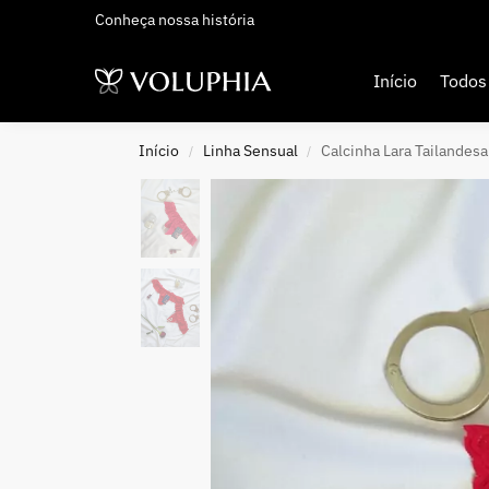
Conheça nossa história
Adicionados Recentemente
Início
Todos
Início
Linha Sensual
Calcinha Lara Tailandes
/
/