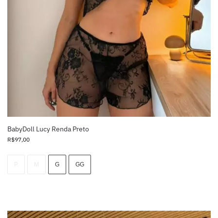
BabyDoll Lucy Renda Preto
R$
97,00
P
M
G
GG