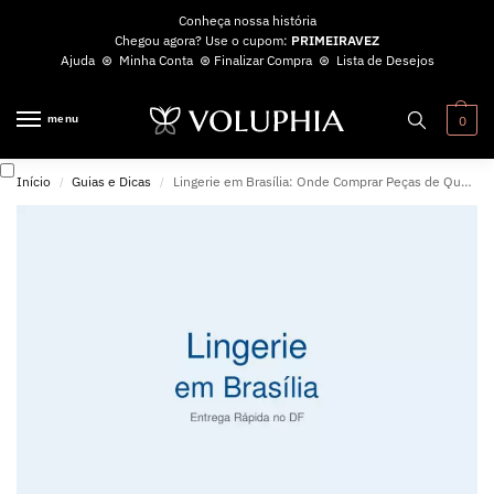
Conheça nossa história
Chegou agora? Use o cupom:
PRIMEIRAVEZ
Ajuda
⊛
Minha Conta
⊛
Finalizar Compra
⊛
Lista de Desejos
menu
0
Início
Guias e Dicas
Lingerie em Brasília: Onde Comprar Peças de Qualidade Online
/
/